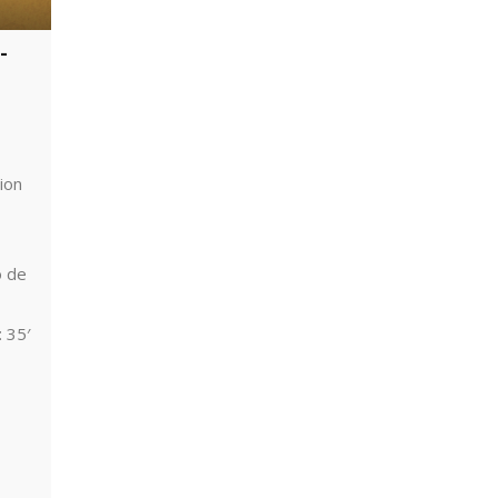
-
ion
o de
 35′
alán