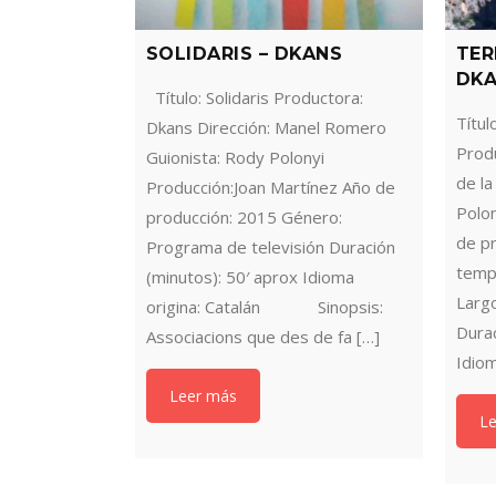
SOLIDARIS – DKANS
TER
DK
Título: Solidaris Productora:
Títul
Dkans Dirección: Manel Romero
Produ
Guionista: Rody Polonyi
de la
Producción:Joan Martínez Año de
Polon
producción: 2015 Género:
de p
Programa de televisión Duración
temp
(minutos): 50′ aprox Idioma
Larg
origina: Catalán Sinopsis:
Durac
Associacions que des de fa […]
Idio
Leer más
L