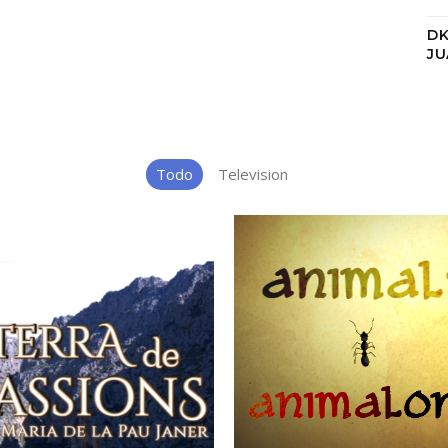
D
J
Todo
Television