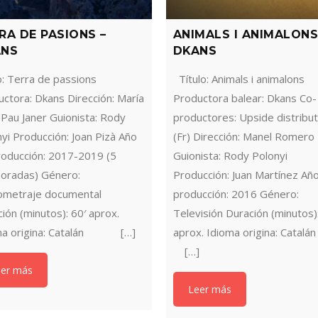
RA DE PASIONS –
ANIMALS I ANIMALONS
ANS
DKANS
o: Terra de passions
Título: Animals i animalons
ctora: Dkans Dirección: María
Productora balear: Dkans Co-
 Pau Janer Guionista: Rody
productores: Upside distribut
yi Producción: Joan Pizà Año
(Fr) Dirección: Manel Romero
roducción: 2017-2019 (5
Guionista: Rody Polonyi
oradas) Género:
Producción: Juan Martínez Añ
ometraje documental
producción: 2016 Género:
ión (minutos): 60′ aprox.
Televisión Duración (minutos):
ma origina: Catalán […]
aprox. Idioma origina: Cat
[…]
eer más
Leer más