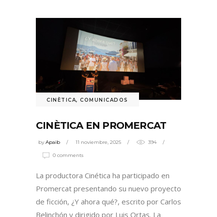
CINÈTICA
,
COMUNICADOS
CINÈTICA EN PROMERCAT
by
Apaib
11 noviembre, 2025
394
0 comments
La productora Cinética ha participado en
Promercat presentando su nuevo proyecto
de ficción, ¿Y ahora qué?, escrito por Carlos
Belinchón y dirigido por Luis Ortas. La