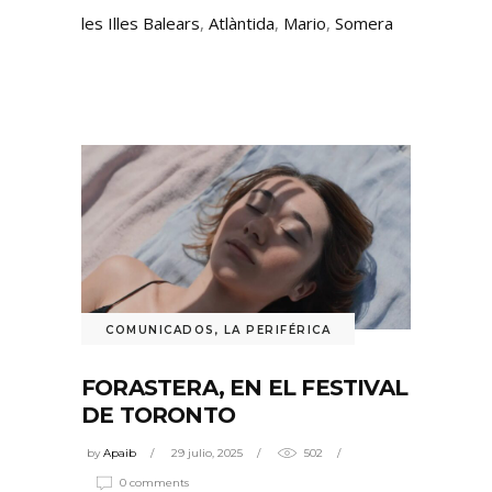
les Illes Balears
,
Atlàntida
,
Mario
,
Somera
COMUNICADOS
,
LA PERIFÉRICA
FORASTERA, EN EL FESTIVAL
DE TORONTO
by
Apaib
29 julio, 2025
502
0 comments