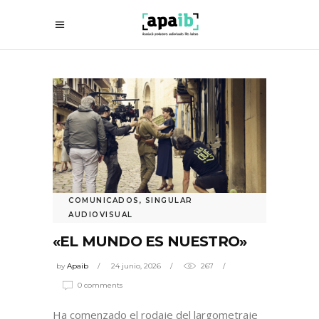
COMUNICADOS
,
SINGULAR
AUDIOVISUAL
«EL MUNDO ES NUESTRO»
by
Apaib
24 junio, 2026
267
0 comments
Ha comenzado el rodaje del largometraje