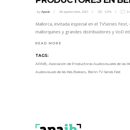
by
Apaib
26 septiembre, 2021
1.27k
0
Mallorca, invitada especial en el TVSeries Fest
mallorquines y grandes distribuidores y VoD in
READ MORE
TAGS:
,
APAIB
Asociación de Productoras Audiovisuales de las Ill
,
Audiovisuals de les Illes Balears
Berlin TV Series Fest