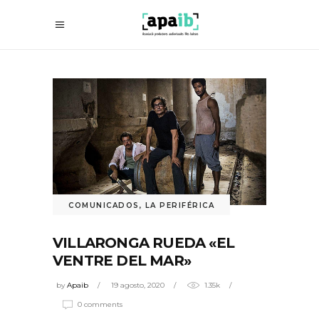
COMUNICADOS
,
LA PERIFÉRICA
VILLARONGA RUEDA «EL
VENTRE DEL MAR»
by
Apaib
19 agosto, 2020
1.35k
0 comments