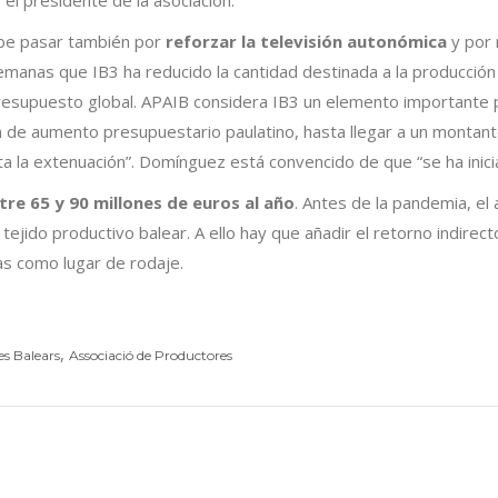
l presidente de la asociación.
ebe pasar también por
reforzar la televisión autonómica
y por 
emanas que IB3 ha reducido la cantidad destinada a la producción
upuesto global. APAIB considera IB3 un elemento importante para 
n de aumento presupuestario paulatino, hasta llegar a un montant
a la extenuación”. Domínguez está convencido de que “se ha inici
tre 65 y 90 millones de euros al año
. Antes de la pandemia, el
 tejido productivo balear. A ello hay que añadir el retorno indire
las como lugar de rodaje.
,
es Balears
Associació de Productores