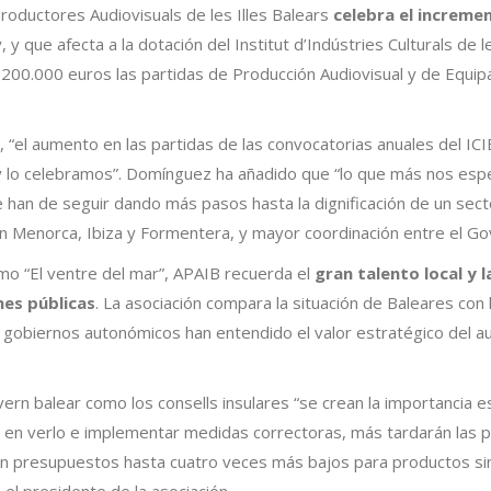
roductores Audiovisuals de les Illes Balears
celebra el increme
 que afecta a la dotación del Institut d’Indústries Culturals de les
n 200.000 euros las partidas de Producción Audiovisual y de Equi
“el aumento en las partidas de las convocatorias anuales del IC
lo celebramos”. Domínguez ha añadido que “lo que más nos espe
e han de seguir dando más pasos hasta la dignificación de un sect
n Menorca, Ibiza y Formentera, y mayor coordinación entre el Gove
omo “El ventre del mar”, APAIB recuerda el
gran talento local y 
nes públicas
. La asociación compara la situación de Baleares c
s gobiernos autonómicos han entendido el valor estratégico del 
ern balear como los consells insulares “se crean la importancia es
n en verlo e implementar medidas correctoras, más tardarán las 
n presupuestos hasta cuatro veces más bajos para productos sim