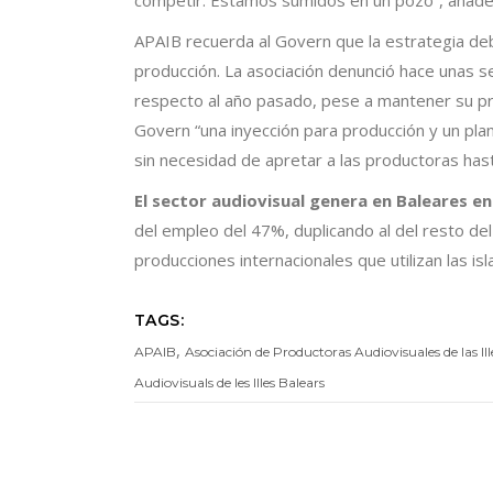
competir. Estamos sumidos en un pozo”, añade e
APAIB recuerda al Govern que la estrategia d
producción. La asociación denunció hace unas s
respecto al año pasado, pese a mantener su pres
Govern “una inyección para producción y un pla
sin necesidad de apretar a las productoras hast
El sector audiovisual genera en Baleares en
del empleo del 47%, duplicando al del resto del
producciones internacionales que utilizan las is
TAGS:
,
APAIB
Asociación de Productoras Audiovisuales de las Ill
Audiovisuals de les Illes Balears