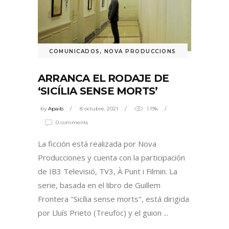
COMUNICADOS
,
NOVA PRODUCCIONS
ARRANCA EL RODAJE DE
‘SICÍLIA SENSE MORTS’
by
Apaib
8 octubre, 2021
1.19k
0 comments
La ficción está realizada por Nova
Producciones y cuenta con la participación
de IB3 Televisió, TV3, À Punt i Filmin. La
serie, basada en el libro de Guillem
Frontera "Sicília sense morts", está dirigida
por Lluís Prieto (Treufoc) y el guion