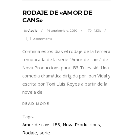
RODAJE DE «AMOR DE
CANS»
by
Apaib
14 septiembre, 2020
1.33k
0 comments
Continúa estos días el rodaje de la tercera
temporada de la serie "Amor de cans" de
Nova Produccions para IB3 Televisió. Una
comedia dramática dirigida por Joan Vidal y
escrita por Toni Lluís Reyes a partir de la
novela de
READ MORE
Tags:
Amor de cans
,
IB3
,
Nova Produccions
,
Rodaje
,
serie