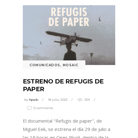
COMUNICADOS
,
MOSAIC
ESTRENO DE REFUGIS DE
PAPER
by
Apaib
18 julio, 2025
504
0 comments
El documental "Refugis de paper", de
Miguel Eek, se estrena el día 29 de julio a
las 19 horas en Cines Rívoli, dentro de la