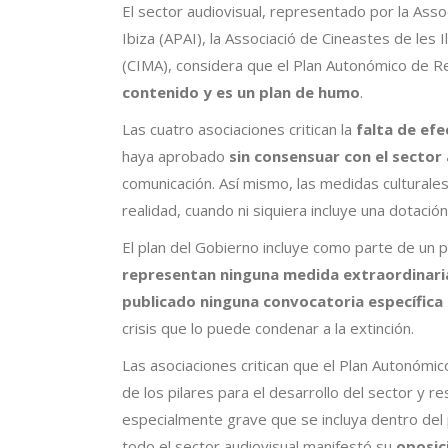
El sector audiovisual, representado por la Asso
Ibiza (APAI), la Associació de Cineastes de les
(CIMA), considera que el Plan Autonómico de R
contenido y es un plan de humo
.
Las cuatro asociaciones critican la
falta de ef
haya aprobado
sin consensuar con el sector 
comunicación. Así mismo, las medidas culturale
realidad, cuando ni siquiera incluye una dotaci
El plan del Gobierno incluye como parte de un p
representan ninguna medida extraordinari
publicado ninguna convocatoria específica 
crisis que lo puede condenar a la extinción.
Las asociaciones critican que el Plan Autonómi
de los pilares para el desarrollo del sector y r
especialmente grave que se incluya dentro del 
todo el sector audiovisual manifestó su
oposic