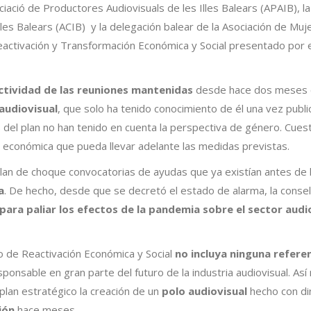
ciació de Productores Audiovisuals de les Illes Balears (APAIB), l
 Illes Balears (ACIB) y la delegación balear de la Asociación de M
eactivación y Transformación Económica y Social presentado por 
ectividad de las reuniones mantenidas
desde hace dos meses co
audiovisual
, que solo ha tenido conocimiento de él una vez pub
s del plan no han tenido en cuenta la perspectiva de género. Cues
ón económica que pueda llevar adelante las medidas previstas.
lan de choque convocatorias de ayudas que ya existían antes de l
a
. De hecho, desde que se decretó el estado de alarma, la consell
para paliar los efectos de la pandemia sobre el sector audi
co de Reactivación Económica y Social
no incluya ninguna referenc
esponsable en gran parte del futuro de la industria audiovisual. As
plan estratégico la creación de un
polo audiovisual
hecho con din
ión
hace meses.