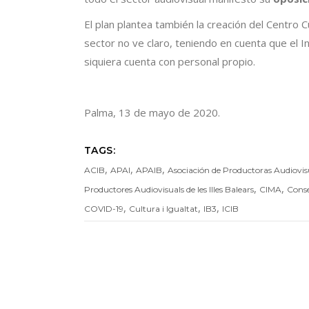
El plan plantea también la creación del Centro Cu
sector no ve claro, teniendo en cuenta que el I
siquiera cuenta con personal propio.
Palma, 13 de mayo de 2020.
TAGS:
,
,
,
ACIB
APAI
APAIB
Asociación de Productoras Audiovisua
,
,
Productores Audiovisuals de les Illes Balears
CIMA
Conse
,
,
,
COVID-19
Cultura i Igualtat
IB3
ICIB