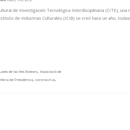
ltural de Investigación Tecnológica Interdisciplinaria (CITE), una n
nstituto de Industrias Culturales (ICIB) se creó hace un año, tod
,
les de las Illes Balears
Associació de
,
,
lleria de Presidència
coronavirus