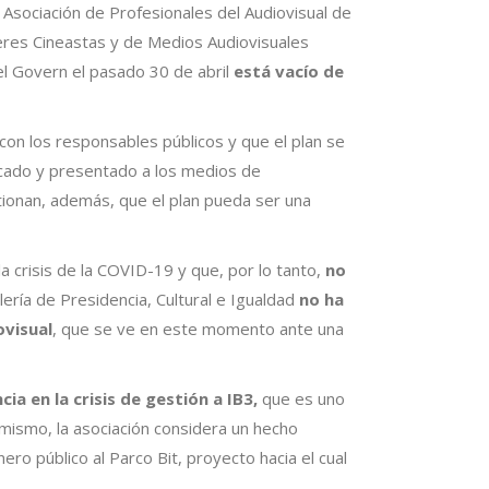
a Asociación de Profesionales del Audiovisual de
ujeres Cineastas y de Medios Audiovisuales
el Govern el pasado 30 de abril
está vacío de
n los responsables públicos y que el plan se
licado y presentado a los medios de
tionan, además, que el plan pueda ser una
a crisis de la COVID-19 y que, por lo tanto,
no
ería de Presidencia, Cultural e Igualdad
no ha
ovisual
, que se ve en este momento ante una
ia en la crisis de gestión a IB3,
que es uno
í mismo, la asociación considera un hecho
ero público al Parco Bit, proyecto hacia el cual