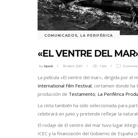
COMUNICADOS
,
LA PERIFÉRICA
«EL VENTRE DEL MAR
by
Apaib
30 abril, 2021
1.12k
0 comme
La película «El ventre del mar», dirigida por el 
International Film Festival
, certamen donde ha te
producción de
Testamento
,
La Perifèrica Prod
La cinta también ha sido seleccionada para parti
celebrará en junio y pretende reflejar la natural
El rodaje de El ventre del mar tuvo lugar ínteg
ICEC y la financiación del Gobierno de España (