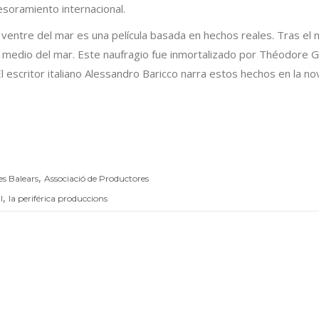
esoramiento internacional.
l ventre del mar es una película basada en hechos reales. Tras e
n medio del mar. Este naufragio fue inmortalizado por Théodore Gér
 escritor italiano Alessandro Baricco narra estos hechos en la n
,
es Balears
Associació de Productores
,
l
la periférica produccions