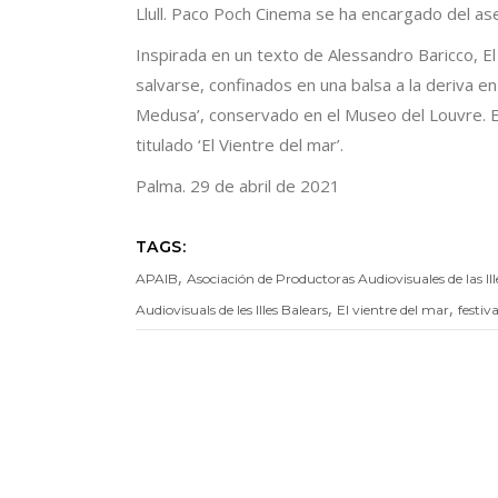
Llull. Paco Poch Cinema se ha encargado del as
Inspirada en un texto de Alessandro Baricco, E
salvarse, confinados en una balsa a la deriva e
Medusa’, conservado en el Museo del Louvre. El
titulado ‘El Vientre del mar’.
Palma. 29 de abril de 2021
TAGS:
,
APAIB
Asociación de Productoras Audiovisuales de las Ill
,
,
Audiovisuals de les Illes Balears
El vientre del mar
festiva