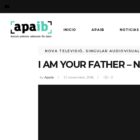
INICIO
APAIB
NOTICIAS
NOVA TELEVISIÓ
,
SINGULAR AUDIOVISUAL
I AM YOUR FATHER – 
by
Apaib
21 noviembre, 2018
0