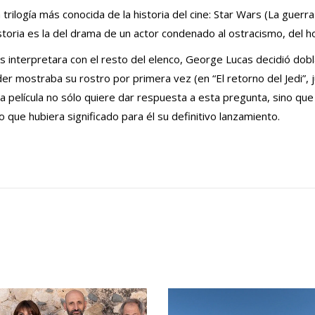
logía más conocida de la historia del cine: Star Wars (La guerra d
istoria es la del drama de un actor condenado al ostracismo, del h
s interpretara con el resto del elenco, George Lucas decidió dobla
er mostraba su rostro por primera vez (en “El retorno del Jedi”, 
Esta película no sólo quiere dar respuesta a esta pregunta, sino q
que hubiera significado para él su definitivo lanzamiento.