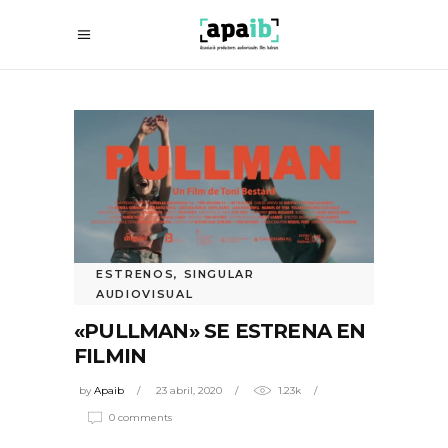
ESTRENOS
,
SINGULAR
AUDIOVISUAL
«PULLMAN» SE ESTRENA EN
FILMIN
by
Apaib
23 abril, 2020
1.23k
0 comments