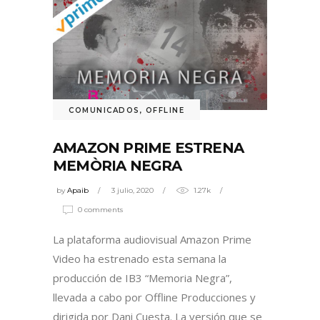
COMUNICADOS
,
OFFLINE
AMAZON PRIME ESTRENA
MEMÒRIA NEGRA
by
Apaib
3 julio, 2020
1.27k
0 comments
La plataforma audiovisual Amazon Prime
Video ha estrenado esta semana la
producción de IB3 “Memoria Negra”,
llevada a cabo por Offline Producciones y
dirigida por Dani Cuesta. La versión que se