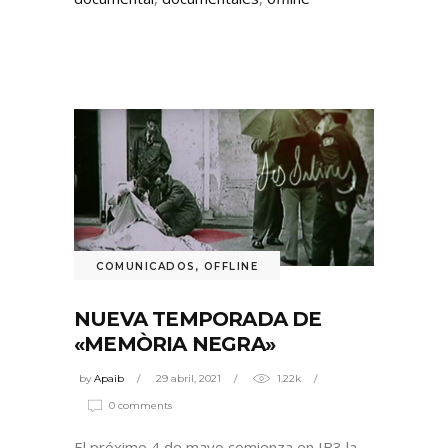
COMUNICADOS
,
OFFLINE
NUEVA TEMPORADA DE
«MEMÒRIA NEGRA»
by
Apaib
29 abril, 2021
1.22k
0 comments
El próximo 4 de mayo comienza en IB3 la