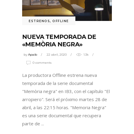
ESTRENOS
,
OFFLINE
NUEVA TEMPORADA DE
«MEMÒRIA NEGRA»
by
Apaib
22 abril, 2020
1.3k
0 comments
La productora Offline estrena nueva
temporada de la serie documental
"Memòria negra" en IB3, con el capítulo "El
arropiero". Será el próximo martes 28 de
abril, a las 22:15 horas. "Memoria Negra"
es una serie documental que recupera
parte de