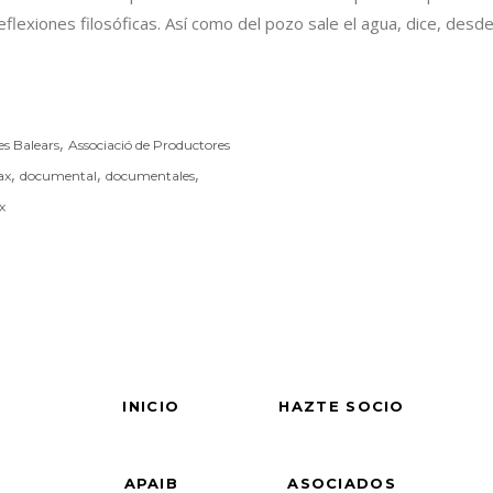
lexiones filosóficas. Así como del pozo sale el agua, dice, desd
,
es Balears
Associació de Productores
,
,
,
ax
documental
documentales
x
INICIO
HAZTE SOCIO
APAIB
ASOCIADOS