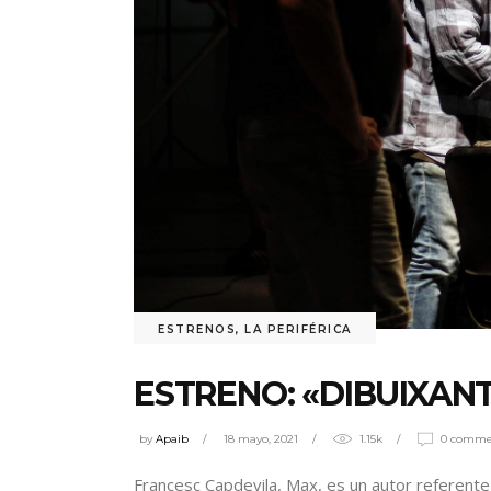
ESTRENOS
,
LA PERIFÉRICA
ESTRENO: «DIBUIXAN
by
Apaib
18 mayo, 2021
1.15k
0 comme
Francesc Capdevila, Max, es un autor referent