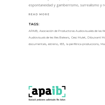
espontaneidad y gamberrismo, surrealismo y ref
READ MORE
TAGS:
,
APAIB
Asociación de Productoras Audiovisuales de las Ill
,
,
Audiovisuals de les Illes Balears
Cesc Mulet
Dibuixant M
,
,
,
,
documentals
estreno
IB3
la periférica produccions
Ma