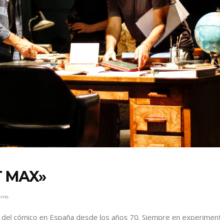
T MAX»
nts
e del cómico en España desde los años 70. Siempre en experimen