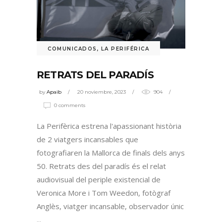
COMUNICADOS
,
LA PERIFÉRICA
RETRATS DEL PARADÍS
by
Apaib
20 noviembre, 2023
904
0 comments
La Perifèrica estrena l'apassionant història
de 2 viatgers incansables que
fotografiaren la Mallorca de finals dels anys
50. Retrats des del paradís és el relat
audiovisual del periple existencial de
Veronica More i Tom Weedon, fotògraf
Anglès, viatger incansable, observador únic