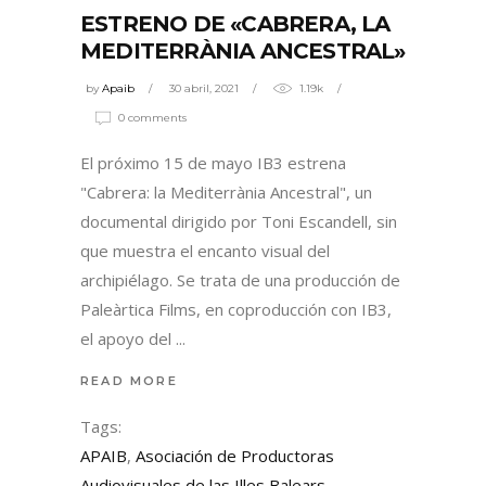
ESTRENO DE «CABRERA, LA
MEDITERRÀNIA ANCESTRAL»
by
Apaib
30 abril, 2021
1.19k
0 comments
El próximo 15 de mayo IB3 estrena
"Cabrera: la Mediterrània Ancestral", un
documental dirigido por Toni Escandell, sin
que muestra el encanto visual del
archipiélago. Se trata de una producción de
Paleàrtica Films, en coproducción con IB3,
el apoyo del
READ MORE
Tags:
APAIB
,
Asociación de Productoras
Audiovisuales de las Illes Balears
,