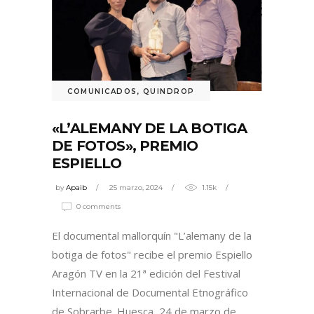
COMUNICADOS
,
QUINDROP
«L’ALEMANY DE LA BOTIGA
DE FOTOS», PREMIO
ESPIELLO
by
Apaib
25 marzo, 2024
1.15k
0 comments
El documental mallorquín "L’alemany de la
botiga de fotos" recibe el premio Espiello
Aragón TV en la 21ª edición del Festival
Internacional de Documental Etnográfico
de Sobrarbe. Huesca, 24 de marzo de