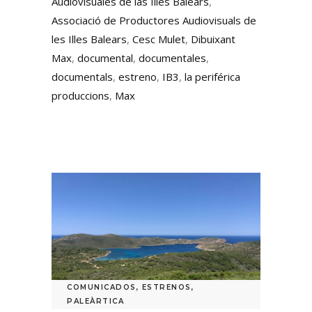
Audiovisuales de las Illes Balears
,
Associació de Productores Audiovisuals de
les Illes Balears
,
Cesc Mulet
,
Dibuixant
Max
,
documental
,
documentales
,
documentals
,
estreno
,
IB3
,
la periférica
produccions
,
Max
COMUNICADOS
,
ESTRENOS
,
PALEÀRTICA