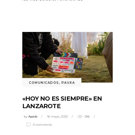
COMUNICADOS
,
PAUXA
«HOY NO ES SIEMPRE» EN
LANZAROTE
by
Apaib
16 mayo, 2025
586
0 comments