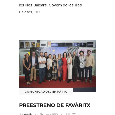
les Illes Balears
,
Govern de les Illes
Balears
,
IB3
COMUNICADOS
,
EMPÀTIC
PREESTRENO DE FAVÀRITX
by
Apaib
16 mayo, 2025
573