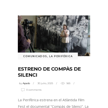
COMUNICADOS
,
LA PERIFÉRICA
ESTRENO DE COMPÀS DE
SILENCI
by
Apaib
30 julio, 2025
565
0 comments
La Perifèrica estrena en el Atlàntida Film
Fest el documental "Compàs de Silenci". La