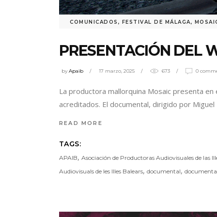
COMUNICADOS
,
FESTIVAL DE MÁLAGA
,
MOSAI
PRESENTACIÓN DEL W
by
Apaib
17 marzo, 2025
673
0 comm
La productora mallorquina Mosaic presenta en el
acreditados. El documental, dirigido por Miguel 
READ MORE
TAGS:
,
APAIB
Asociación de Productoras Audiovisuales de las Ill
,
,
Audiovisuals de les Illes Balears
documental
documenta