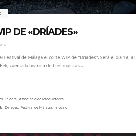
C
IP DE «DRÍADES»
ents
 Festival de Málaga el corte WIP de "Dríades". Será el día 18, a 
Eek, cuenta la historia de tres músicos
,
es Balears
Associació de Productores
,
,
,
ls
Dríades
Festival de Málaga
mosaic