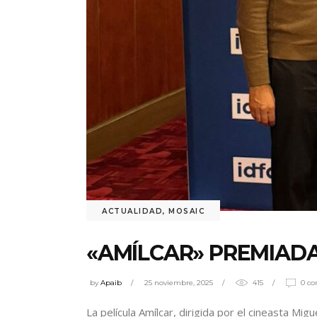
ACTUALIDAD
,
MOSAIC
«AMÍLCAR» PREMIADA
by
Apaib
25 noviembre, 2025
415
0 c
La película Amílcar, dirigida por el cineasta Mi