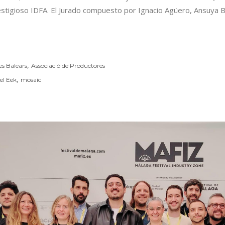
prestigioso IDFA. El Jurado compuesto por Ignacio Agüero, Ansuya
,
es Balears
Associació de Productores
,
el Eek
mosaic