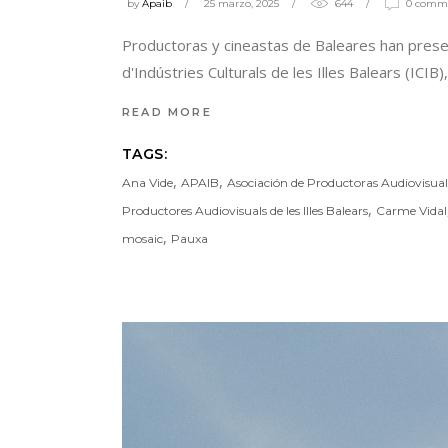
by
Apaib
25 marzo, 2025
644
0 comm
Productoras y cineastas de Baleares han prese
d'Indústries Culturals de les Illes Balears (ICIB
READ MORE
TAGS:
,
,
Ana Vide
APAIB
Asociación de Productoras Audiovisuales
,
Productores Audiovisuals de les Illes Balears
Carme Vidal
,
mosaic
Pauxa