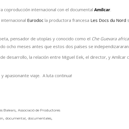
a coproducción internacional con el documental
Amílcar
.
internacional
Eurodoc
la productora francesa
Les Docs du Nord
s
oeta, pensador de utopías y conocido como el
Che Guevara afric
nado ocho meses antes que estos dos países se independizararan
de desarrollo, la relación entre Miguel Eek, el director, y Amílcar
y apasionante viaje. A luta continua!
,
es Balears
Associació de Productores
,
,
,
ón
documental
documentales