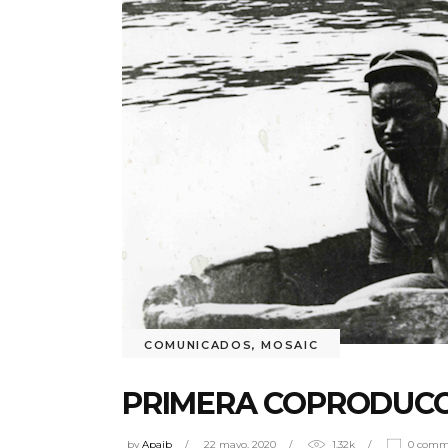
COMUNICADOS
,
MOSAIC
PRIMERA COPRODUCC
by
Apaib
22 mayo, 2020
1.32k
0 comm