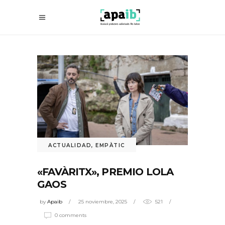
ACTUALIDAD
,
EMPÀTIC
«FAVÀRITX», PREMIO LOLA
GAOS
by
Apaib
25 noviembre, 2025
521
0 comments