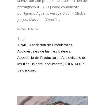
la Envision Competition de la 33ª edición del
prestigioso IDFA. El Jurado compuesto
por Ignacio Agüero, Ansuya Bloom, Gladys
Joujou, Massimo D’Anolfi
READ MORE
Tags:
APAIB
,
Asociación de Productoras
Audiovisuales de las Illes Balears
,
Associació de Productores Audiovisuals de
les Illes Balears
,
documental
,
IDFA
,
Miguel
Eek
,
mosaic