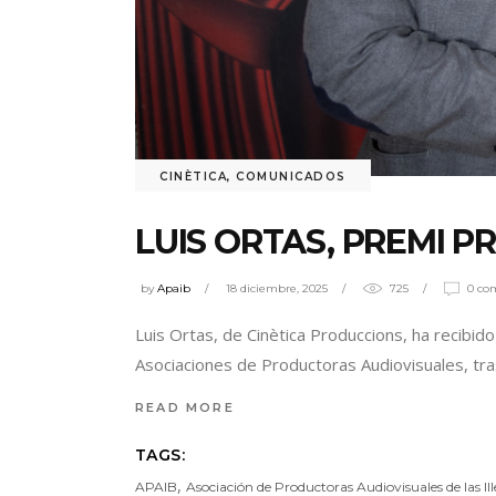
CINÈTICA
,
COMUNICADOS
LUIS ORTAS, PREMI P
by
Apaib
18 diciembre, 2025
725
0 co
Luis Ortas, de Cinètica Produccions, ha recibi
Asociaciones de Productoras Audiovisuales, tra
READ MORE
TAGS:
,
APAIB
Asociación de Productoras Audiovisuales de las Ill