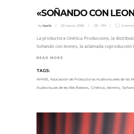
«SOÑANDO CON LEON
by
Apaib
20 marzo, 2026
474
0 comm
La productora Cinètica Produccions, la distrib
Soñando con leones, la aclamada coproducción l
READ MORE
TAGS:
,
APAIB
Asociación de Productoras Audiovisuales de las Ill
,
,
,
Audiovisuals de les Illes Balears
Cinètica
estreno
Soñand