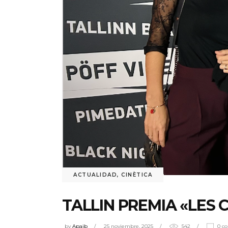
ACTUALIDAD
,
CINÈTICA
TALLIN PREMIA «LES
by
Apaib
25 noviembre, 2025
542
0 c