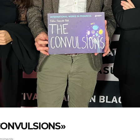
 CONVULSIONS»
omments