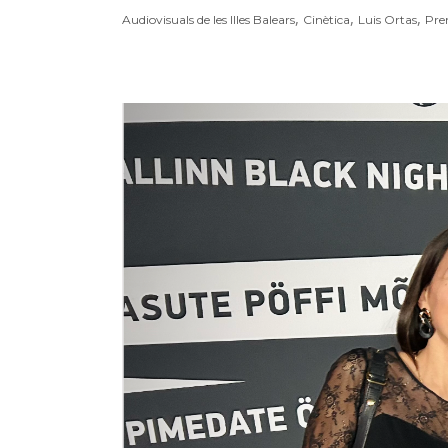
,
,
,
Audiovisuals de les Illes Balears
Cinètica
Luis Ortas
Pre